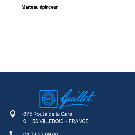
Marteau épinceur

875 Route de la Gare
01150 VILLEBOIS – FRANCE

04 74 37 69 00