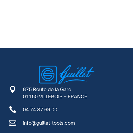

875 Route de la Gare
01150 VILLEBOIS – FRANCE

04 74 37 69 00

info@guillet-tools.com