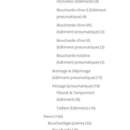
4
monobloc (bâtiment)
4
produits
Boucharde cône G (bâtiment
4
pneumatique)
4
produits
Boucharde cône MG
3
(bâtiment pneumatique)
3
produits
Boucharde cône SG
3
(bâtiment pneumatique)
3
produits
Boucharde rotative
3
(bâtiment pneumatique)
3
produits
Burinage & Déjointage
13
(bâtiment pneumatique)
13
produits
18
Perçage (pneumatique)
18
produits
Fleuret & Tamponnoir
8
(bâtiment)
8
produits
10
Taillant (bâtiment)
10
produits
143
Pierre
143
produits
32
Bouchardage (pierre)
32
26
produits
Boucharde
26