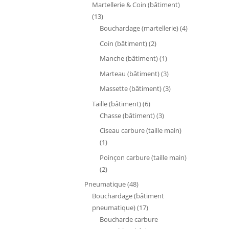
produit
Martellerie & Coin (bâtiment)
13
13
produits
4
Bouchardage (martellerie)
4
produits
2
Coin (bâtiment)
2
produits
1
Manche (bâtiment)
1
produit
3
Marteau (bâtiment)
3
produits
3
Massette (bâtiment)
3
produits
6
Taille (bâtiment)
6
produits
3
Chasse (bâtiment)
3
produits
Ciseau carbure (taille main)
1
1
produit
Poinçon carbure (taille main)
2
2
produits
48
Pneumatique
48
produits
Bouchardage (bâtiment
17
pneumatique)
17
produits
Boucharde carbure