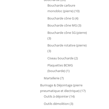
produits
Boucharde carbure
10
monobloc (pierre)
10
produits
4
Boucharde cône G
4
produits
3
Boucharde cône MG
3
produits
Boucharde cône SG (pierre)
3
3
produits
Boucharde rotative (pierre)
3
3
produits
2
Ciseau boucharde
2
produits
Plaquettes BCMG
1
(boucharde)
1
produit
7
Martellerie
7
produits
Burinage & Déjointage (pierre
17
pneumatique et électrique)
17
14
produits
Outils à déjointer
14
produits
3
Outils démolition
3
produits