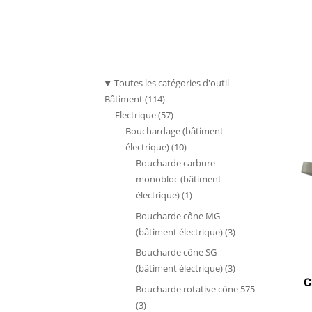
Toutes les catégories d'outil
114
Bâtiment
114
produits
57
Electrique
57
produits
Bouchardage (bâtiment
10
électrique)
10
produits
Boucharde carbure
monobloc (bâtiment
1
électrique)
1
produit
Boucharde cône MG
3
(bâtiment électrique)
3
produits
Boucharde cône SG
3
(bâtiment électrique)
3
Ci
produits
Boucharde rotative cône 575
3
3