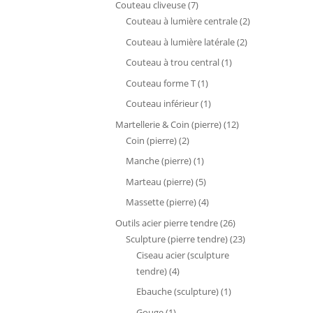
7
Couteau cliveuse
7
produits
2
Couteau à lumière centrale
2
produits
2
Couteau à lumière latérale
2
produits
1
Couteau à trou central
1
produit
1
Couteau forme T
1
produit
1
Couteau inférieur
1
produit
12
Martellerie & Coin (pierre)
12
2
produits
Coin (pierre)
2
produits
1
Manche (pierre)
1
produit
5
Marteau (pierre)
5
produits
4
Massette (pierre)
4
produits
26
Outils acier pierre tendre
26
produits
23
Sculpture (pierre tendre)
23
produits
Ciseau acier (sculpture
4
tendre)
4
produits
1
Ebauche (sculpture)
1
produit
1
Gouge
1