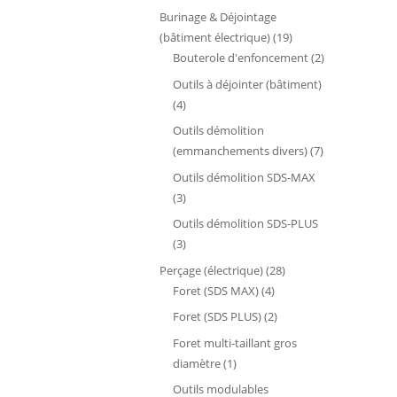
produits
Burinage & Déjointage
19
(bâtiment électrique)
19
produits
2
Bouterole d'enfoncement
2
produits
Outils à déjointer (bâtiment)
4
4
produits
Outils démolition
7
(emmanchements divers)
7
produits
Outils démolition SDS-MAX
3
3
produits
Outils démolition SDS-PLUS
3
3
produits
28
Perçage (électrique)
28
4
produits
Foret (SDS MAX)
4
produits
2
Foret (SDS PLUS)
2
produits
Foret multi-taillant gros
1
diamètre
1
produit
Outils modulables