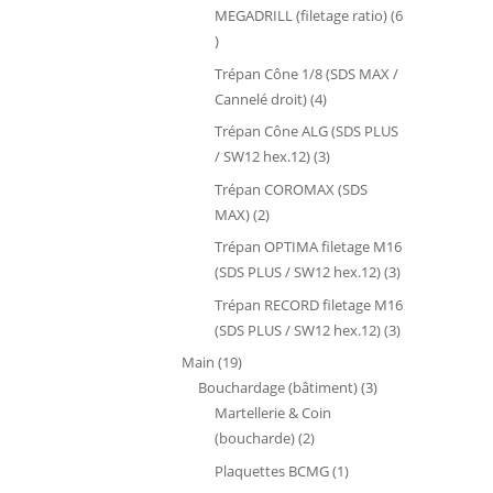
MEGADRILL (filetage ratio)
6
6
produits
Trépan Cône 1/8 (SDS MAX /
4
Cannelé droit)
4
produits
Trépan Cône ALG (SDS PLUS
3
/ SW12 hex.12)
3
produits
Trépan COROMAX (SDS
2
MAX)
2
produits
Trépan OPTIMA filetage M16
3
(SDS PLUS / SW12 hex.12)
3
produits
Trépan RECORD filetage M16
3
(SDS PLUS / SW12 hex.12)
3
produits
19
Main
19
produits
3
Bouchardage (bâtiment)
3
produits
Martellerie & Coin
2
(boucharde)
2
produits
1
Plaquettes BCMG
1