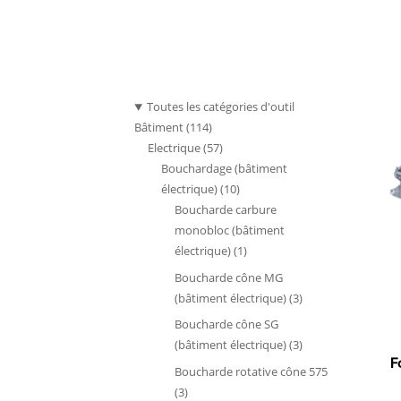
Toutes les catégories d'outil
114
Bâtiment
114
produits
57
Electrique
57
produits
Bouchardage (bâtiment
10
électrique)
10
produits
Boucharde carbure
monobloc (bâtiment
1
électrique)
1
produit
Boucharde cône MG
3
(bâtiment électrique)
3
produits
Boucharde cône SG
3
(bâtiment électrique)
3
F
produits
Boucharde rotative cône 575
3
3