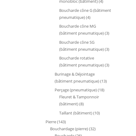
4
monobloc (bâtiment)
4
produits
Boucharde cône G (bâtiment
4
pneumatique)
4
produits
Boucharde cône MG
3
(bâtiment pneumatique)
3
produits
Boucharde cône SG
3
(bâtiment pneumatique)
3
produits
Boucharde rotative
3
(bâtiment pneumatique)
3
produits
Burinage & Déjointage
13
(bâtiment pneumatique)
13
produits
18
Perçage (pneumatique)
18
produits
Fleuret & Tamponnoir
8
(bâtiment)
8
produits
10
Taillant (bâtiment)
10
produits
143
Pierre
143
produits
32
Bouchardage (pierre)
32
26
produits
Boucharde
26