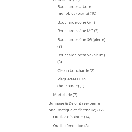
produits
Boucharde carbure
10
monobloc (pierre)
10
produits
4
Boucharde cône G
4
produits
3
Boucharde cône MG
3
produits
Boucharde cône SG (pierre)
3
3
produits
Boucharde rotative (pierre)
3
3
produits
2
Ciseau boucharde
2
produits
Plaquettes BCMG
1
(boucharde)
1
produit
7
Martellerie
7
produits
Burinage & Déjointage (pierre
17
pneumatique et électrique)
17
14
produits
Outils à déjointer
14
produits
3
Outils démolition
3
produits