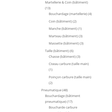
produit
Martellerie & Coin (bâtiment)
13
13
produits
4
Bouchardage (martellerie)
4
produits
2
Coin (bâtiment)
2
produits
1
Manche (bâtiment)
1
produit
3
Marteau (bâtiment)
3
produits
3
Massette (bâtiment)
3
produits
6
Taille (bâtiment)
6
produits
3
Chasse (bâtiment)
3
produits
Ciseau carbure (taille main)
1
1
produit
Poinçon carbure (taille main)
2
2
produits
48
Pneumatique
48
produits
Bouchardage (bâtiment
17
pneumatique)
17
produits
Boucharde carbure