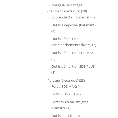
produits
Burinage & Déjointage
19
(bâtiment électrique)
19
produits
2
Bouterole d'enfoncement
2
produits
Outils à déjointer (bâtiment)
4
4
produits
Outils démolition
7
(emmanchements divers)
7
produits
Outils démolition SDS-MAX
3
3
produits
Outils démolition SDS-PLUS
3
3
produits
28
Perçage (électrique)
28
4
produits
Foret (SDS MAX)
4
produits
2
Foret (SDS PLUS)
2
produits
Foret multi-taillant gros
1
diamètre
1
produit
Outils modulables