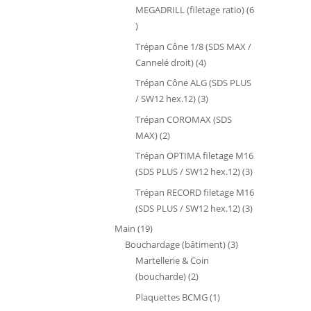
MEGADRILL (filetage ratio)
6
6
produits
Trépan Cône 1/8 (SDS MAX /
4
Cannelé droit)
4
produits
Trépan Cône ALG (SDS PLUS
3
/ SW12 hex.12)
3
produits
Trépan COROMAX (SDS
2
MAX)
2
produits
Trépan OPTIMA filetage M16
3
(SDS PLUS / SW12 hex.12)
3
produits
Trépan RECORD filetage M16
3
(SDS PLUS / SW12 hex.12)
3
produits
19
Main
19
produits
3
Bouchardage (bâtiment)
3
produits
Martellerie & Coin
2
(boucharde)
2
produits
1
Plaquettes BCMG
1