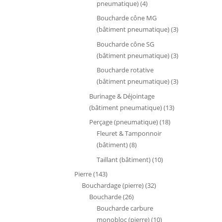
4
pneumatique)
4
produits
Boucharde cône MG
3
(bâtiment pneumatique)
3
produits
Boucharde cône SG
3
(bâtiment pneumatique)
3
produits
Boucharde rotative
3
(bâtiment pneumatique)
3
produits
Burinage & Déjointage
13
(bâtiment pneumatique)
13
produits
18
Perçage (pneumatique)
18
produits
Fleuret & Tamponnoir
8
(bâtiment)
8
produits
10
Taillant (bâtiment)
10
produits
143
Pierre
143
produits
32
Bouchardage (pierre)
32
26
produits
Boucharde
26
produits
Boucharde carbure
10
monobloc (pierre)
10