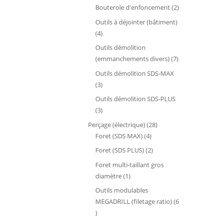
produits
2
Bouterole d'enfoncement
2
produits
Outils à déjointer (bâtiment)
4
4
produits
Outils démolition
7
(emmanchements divers)
7
produits
Outils démolition SDS-MAX
3
3
produits
Outils démolition SDS-PLUS
3
3
produits
28
Perçage (électrique)
28
4
produits
Foret (SDS MAX)
4
produits
2
Foret (SDS PLUS)
2
produits
Foret multi-taillant gros
1
diamètre
1
produit
Outils modulables
MEGADRILL (filetage ratio)
6
6