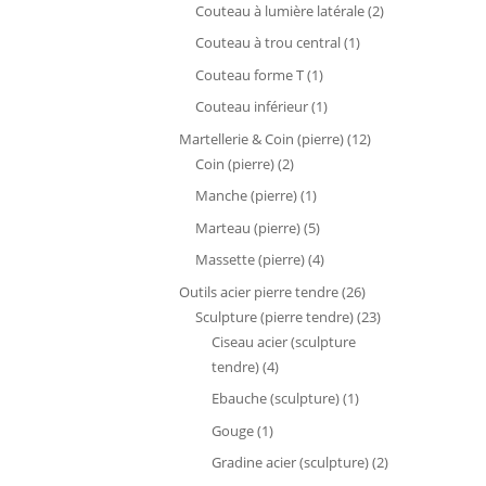
produits
2
Couteau à lumière latérale
2
produits
1
Couteau à trou central
1
produit
1
Couteau forme T
1
produit
1
Couteau inférieur
1
produit
12
Martellerie & Coin (pierre)
12
2
produits
Coin (pierre)
2
produits
1
Manche (pierre)
1
produit
5
Marteau (pierre)
5
produits
4
Massette (pierre)
4
produits
26
Outils acier pierre tendre
26
produits
23
Sculpture (pierre tendre)
23
produits
Ciseau acier (sculpture
4
tendre)
4
produits
1
Ebauche (sculpture)
1
produit
1
Gouge
1
produit
2
Gradine acier (sculpture)
2