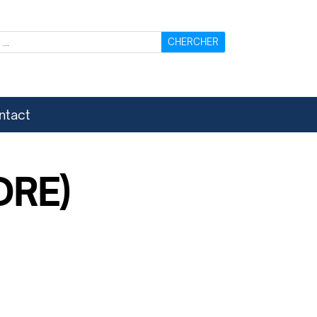
ntact
DRE)