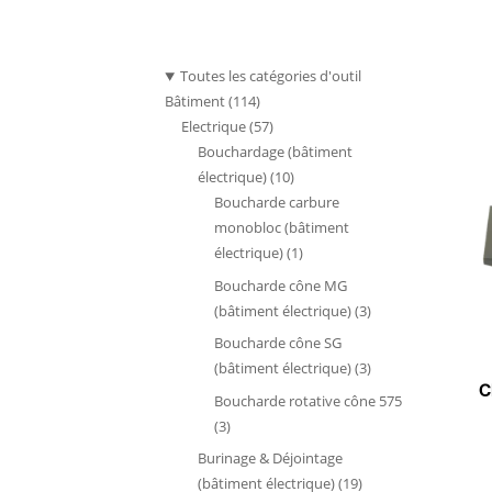
Toutes les catégories d'outil
114
Bâtiment
114
produits
57
Electrique
57
produits
Bouchardage (bâtiment
10
électrique)
10
produits
Boucharde carbure
monobloc (bâtiment
1
électrique)
1
produit
Boucharde cône MG
3
(bâtiment électrique)
3
produits
Boucharde cône SG
3
(bâtiment électrique)
3
C
produits
Boucharde rotative cône 575
3
3
produits
Burinage & Déjointage
19
(bâtiment électrique)
19