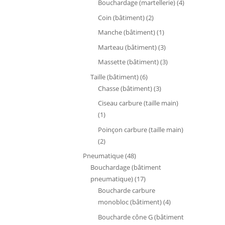
produits
4
Bouchardage (martellerie)
4
produits
2
Coin (bâtiment)
2
produits
1
Manche (bâtiment)
1
produit
3
Marteau (bâtiment)
3
produits
3
Massette (bâtiment)
3
produits
6
Taille (bâtiment)
6
produits
3
Chasse (bâtiment)
3
produits
Ciseau carbure (taille main)
1
1
produit
Poinçon carbure (taille main)
2
2
produits
48
Pneumatique
48
produits
Bouchardage (bâtiment
17
pneumatique)
17
produits
Boucharde carbure
4
monobloc (bâtiment)
4
produits
Boucharde cône G (bâtiment