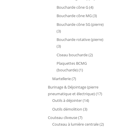
produits
4
Boucharde cône G
4
produits
3
Boucharde cône MG
3
produits
Boucharde cône SG (pierre)
3
3
produits
Boucharde rotative (pierre)
3
3
produits
2
Ciseau boucharde
2
produits
Plaquettes BCMG
1
(boucharde)
1
produit
7
Martellerie
7
produits
Burinage & Déjointage (pierre
17
pneumatique et électrique)
17
14
produits
Outils à déjointer
14
produits
3
Outils démolition
3
produits
7
Couteau cliveuse
7
produits
2
Couteau à lumière centrale
2