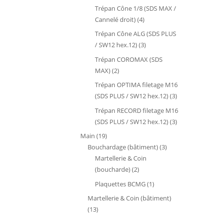
produits
Trépan Cône 1/8 (SDS MAX /
4
Cannelé droit)
4
produits
Trépan Cône ALG (SDS PLUS
3
/ SW12 hex.12)
3
produits
Trépan COROMAX (SDS
2
MAX)
2
produits
Trépan OPTIMA filetage M16
3
(SDS PLUS / SW12 hex.12)
3
produits
Trépan RECORD filetage M16
3
(SDS PLUS / SW12 hex.12)
3
produits
19
Main
19
produits
3
Bouchardage (bâtiment)
3
produits
Martellerie & Coin
2
(boucharde)
2
produits
1
Plaquettes BCMG
1
produit
Martellerie & Coin (bâtiment)
13
13