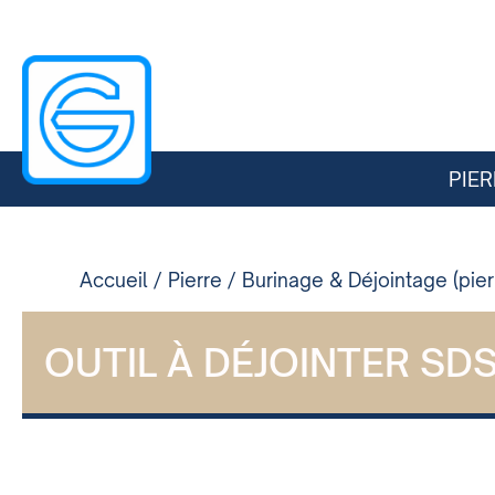
PIER
Accueil
/
Pierre
/
Burinage & Déjointage (pie
OUTIL À DÉJOINTER SD