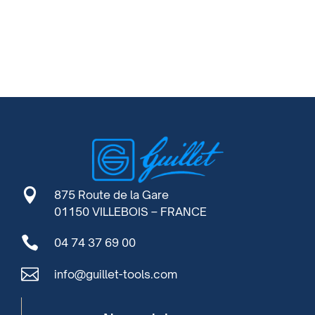

875 Route de la Gare
01150 VILLEBOIS – FRANCE

04 74 37 69 00

info@guillet-tools.com