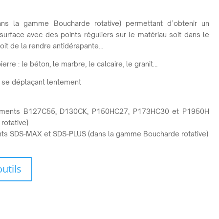
ans la gamme Boucharde rotative) permettant d’obtenir un
urface avec des points réguliers sur le matériau soit dans le
soit de la rendre antidérapante…
erre : le béton, le marbre, le calcaire, le granit…
n se déplaçant lentement
ments B127C55, D130CK, P150HC27, P173HC30 et P1950H
otative)
ts SDS-MAX et SDS-PLUS (dans la gamme Boucharde rotative)
tils