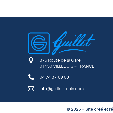

875 Route de la Gare
01150 VILLEBOIS – FRANCE

04 74 37 69 00

info@guillet-tools.com
© 2026 – Site créé et 