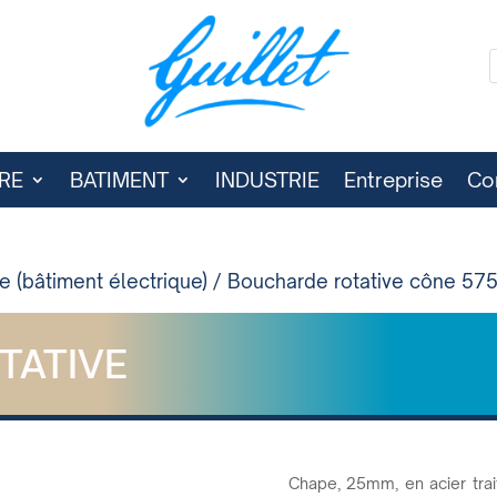
RE
BATIMENT
INDUSTRIE
Entreprise
Co
 (bâtiment électrique)
/
Boucharde rotative cône 57
TATIVE
Chape, 25mm, en acier trai