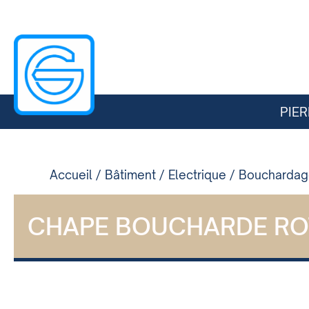
PIER
Accueil
/
Bâtiment
/
Electrique
/
Bouchardage
CHAPE BOUCHARDE RO