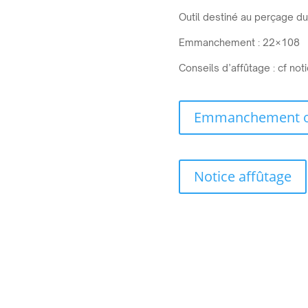
Outil destiné au perçage du
Emmanchement : 22×108
Conseils d’affûtage : cf not
Emmanchement ou
Notice affûtage