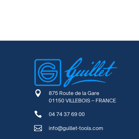

875 Route de la Gare
01150 VILLEBOIS – FRANCE

04 74 37 69 00

info@guillet-tools.com