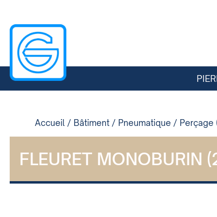
PIER
Accueil
/
Bâtiment
/
Pneumatique
/
Perçage 
FLEURET MONOBURIN (