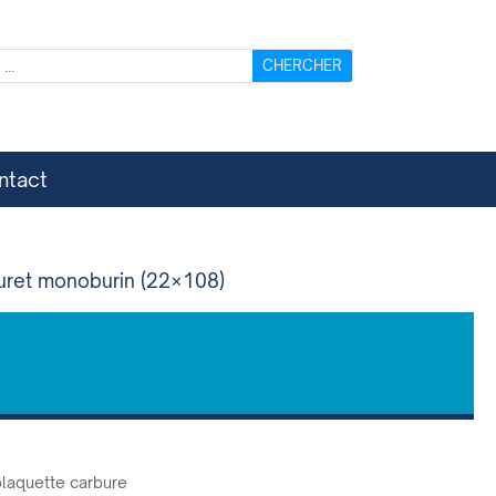
ntact
uret monoburin (22×108)
 plaquette carbure