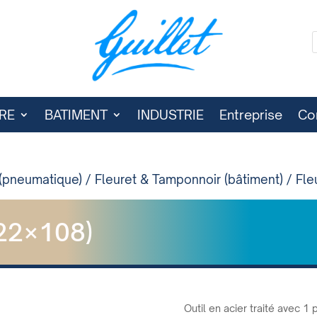
RE
BATIMENT
INDUSTRIE
Entreprise
Co
(pneumatique)
/
Fleuret & Tamponnoir (bâtiment)
/ Fle
22×108)
Outil en acier traité avec 1