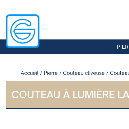
PIER
Accueil
/
Pierre
/
Couteau cliveuse
/
Couteau
COUTEAU À LUMIÈRE L